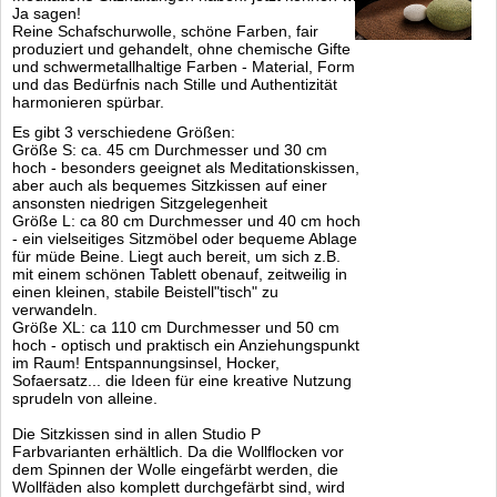
Ja sagen!
Reine Schafschurwolle, schöne Farben, fair
produziert und gehandelt, ohne chemische Gifte
und schwermetallhaltige Farben - Material, Form
und das Bedürfnis nach Stille und Authentizität
harmonieren spürbar.
Es gibt 3 verschiedene Größen:
Größe S: ca. 45 cm Durchmesser und 30 cm
hoch - besonders geeignet als Meditationskissen,
aber auch als bequemes Sitzkissen auf einer
ansonsten niedrigen Sitzgelegenheit
Größe L: ca 80 cm Durchmesser und 40 cm hoch
- ein vielseitiges Sitzmöbel oder bequeme Ablage
für müde Beine. Liegt auch bereit, um sich z.B.
mit einem schönen Tablett obenauf, zeitweilig in
einen kleinen, stabile Beistell"tisch" zu
verwandeln.
Größe XL: ca 110 cm Durchmesser und 50 cm
hoch - optisch und praktisch ein Anziehungspunkt
im Raum! Entspannungsinsel, Hocker,
Sofaersatz... die Ideen für eine kreative Nutzung
sprudeln von alleine.
Die Sitzkissen sind in allen Studio P
Farbvarianten erhältlich. Da die Wollflocken vor
dem Spinnen der Wolle eingefärbt werden, die
Wollfäden also komplett durchgefärbt sind, wird